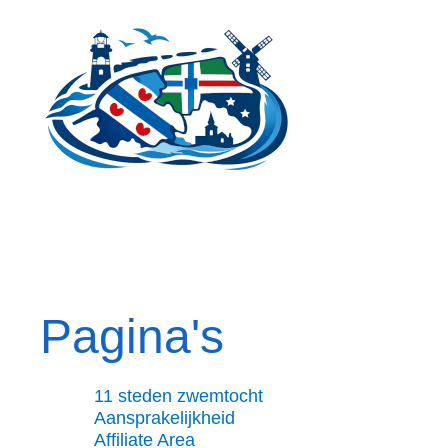
Ga
naar
de
inhoud
Pagina's
11 steden zwemtocht
Aansprakelijkheid
Affiliate Area