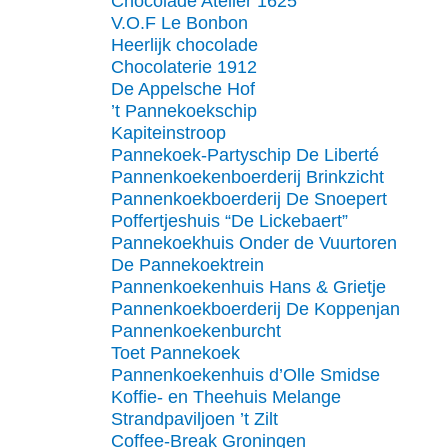
Chocolade Atelier 1625
V.O.F Le Bonbon
Heerlijk chocolade
Chocolaterie 1912
De Appelsche Hof
’t Pannekoekschip
Kapiteinstroop
Pannekoek-Partyschip De Liberté
Pannenkoekenboerderij Brinkzicht
Pannenkoekboerderij De Snoepert
Poffertjeshuis “De Lickebaert”
Pannekoekhuis Onder de Vuurtoren
De Pannekoektrein
Pannenkoekenhuis Hans & Grietje
Pannenkoekboerderij De Koppenjan
Pannenkoekenburcht
Toet Pannekoek
Pannenkoekenhuis d’Olle Smidse
Koffie- en Theehuis Melange
Strandpaviljoen ’t Zilt
Coffee-Break Groningen