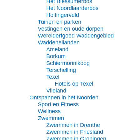
Het Biessumerbos
Het Noordlaarderbos
Holtingerveld
Tuinen en parken
Vestingen en oude dorpen
Werelderfgoed Waddengebied
Waddeneilanden
Ameland
Borkum
Schiermonnikoog
Terschelling
Texel
Hotels op Texel
Vlieland
Ontspannen in het Noorden
Sport en Fitness
Wellness
Zwemmen
Zwemmen in Drenthe
Zwemmen in Friesland
Zwemmen in Groningen