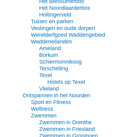
Het Biessumerbos
Het Noordlaarderbos
Holtingerveld
Tuinen en parken
Vestingen en oude dorpen
Werelderfgoed Waddengebied
Waddeneilanden
Ameland
Borkum
Schiermonnikoog
Terschelling
Texel
Hotels op Texel
Vlieland
Ontspannen in het Noorden
Sport en Fitness
Wellness
Zwemmen
Zwemmen in Drenthe
Zwemmen in Friesland
Zwemmen in Groningen