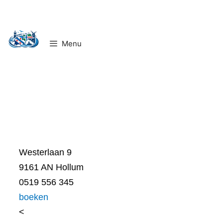
Ga
naar
de
Menu
inhoud
Westerlaan 9
9161 AN Hollum
0519 556 345
boeken
<