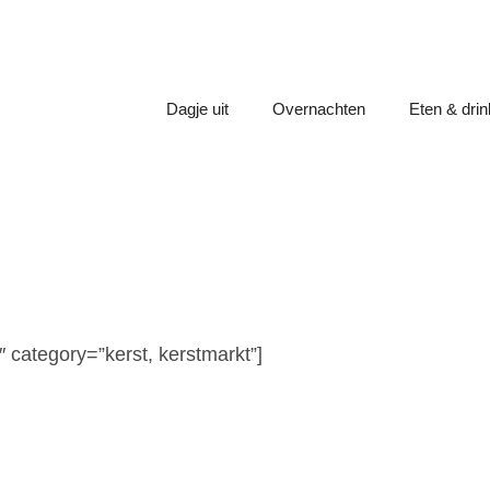
Dagje uit
Overnachten
Eten & dri
″ category=”kerst, kerstmarkt”]