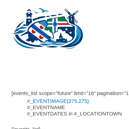
Ga
naar
de
inhoud
[events_list scope=”future” limit=”16″ pagination=”1
#_EVENTIMAGE{275,275}
#_EVENTNAME
#_EVENTDATES in #_LOCATIONTOWN