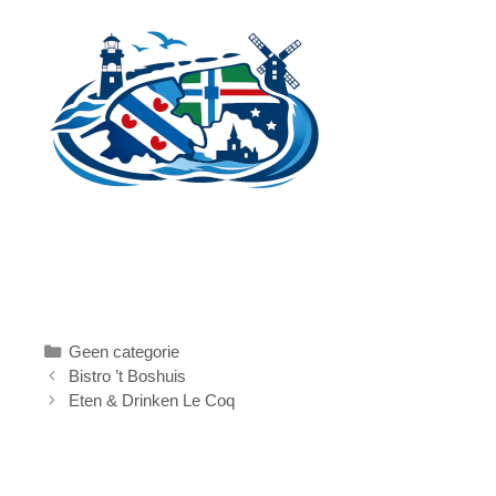
Ga
naar
de
inhoud
Categorieën
Geen categorie
Bistro ’t Boshuis
Eten & Drinken Le Coq