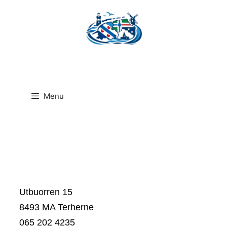
Ga
naar
de
inhoud
Menu
Utbuorren 15
8493 MA Terherne
065 202 4235