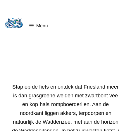
Ga
naar
de
Menu
inhoud
Stap op de fiets en ontdek dat Friesland meer
is dan grasgroene weiden met zwartbont vee
en kop-hals-rompboerderijen. Aan de
noordkant liggen akkers, terpdorpen en
natuurlijk de Waddenzee, met aan de horizon
de Waddeneilanden. In het zuidwesten fietst u