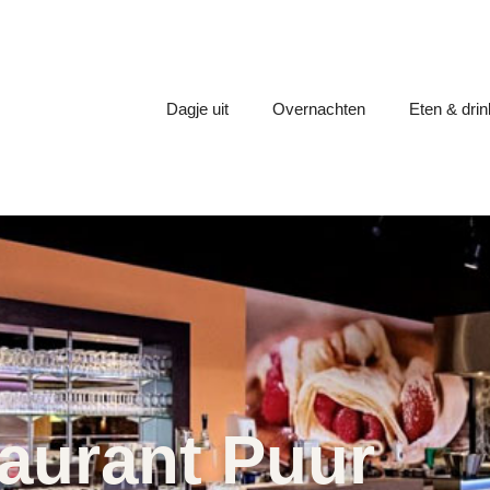
Dagje uit
Overnachten
Eten & dri
aurant Puur