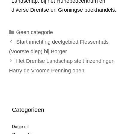
Landschap, bij het Hunebedcentrum en
diverse Drentse en Groningse boekhandels.
Categorieën
Geen categorie
Start inrichting deelgebied Flessenhals
(Voorste diep) bij Borger
Het Drentse Landschap stelt inzendingen
Harry de Vroome Penning open
Categorieën
Dagje uit