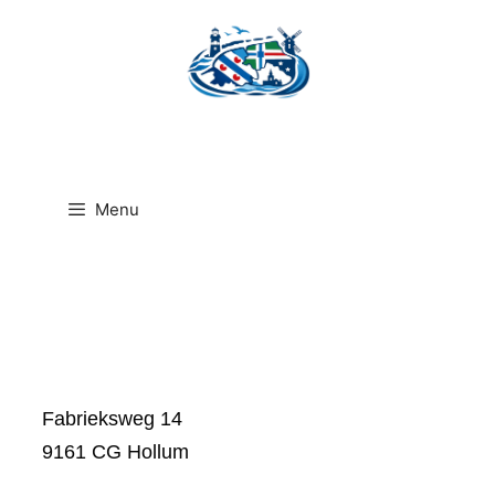
Ga
naar
de
inhoud
Menu
Fabrieksweg 14
9161 CG Hollum