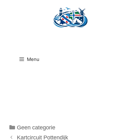
Ga
naar
de
inhoud
Menu
Categorieën
Geen categorie
Kartcircuit Pottendijk