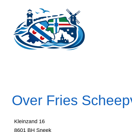
Ga
naar
de
inhoud
Over Fries Schee
Kleinzand 16
8601 BH Sneek