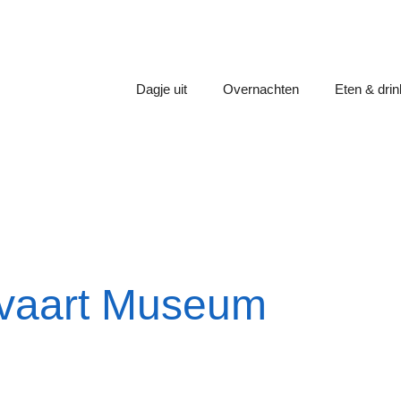
Dagje uit
Overnachten
Eten & dri
pvaart Museum