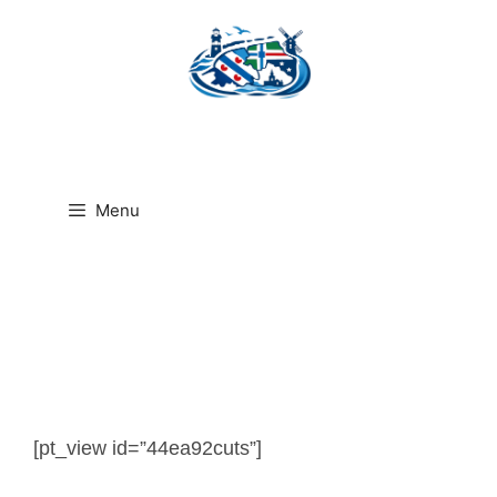
Ga
naar
de
inhoud
Menu
[pt_view id=”44ea92cuts”]