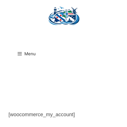
Ga
naar
de
inhoud
Menu
[woocommerce_my_account]