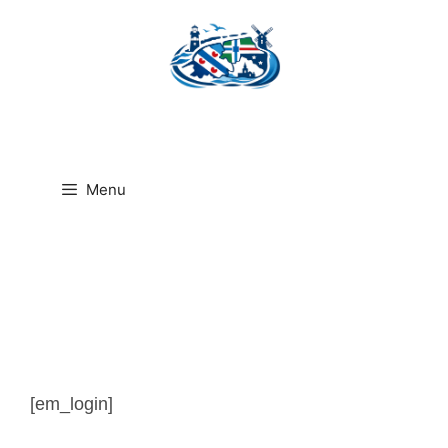
Ga
naar
de
inhoud
Menu
[em_login]