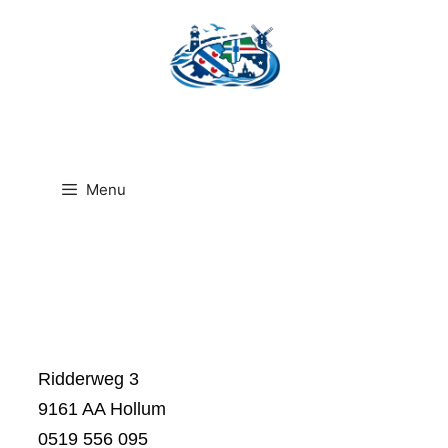
Ga
naar
de
inhoud
Menu
Ridderweg 3
9161 AA Hollum
0519 556 095