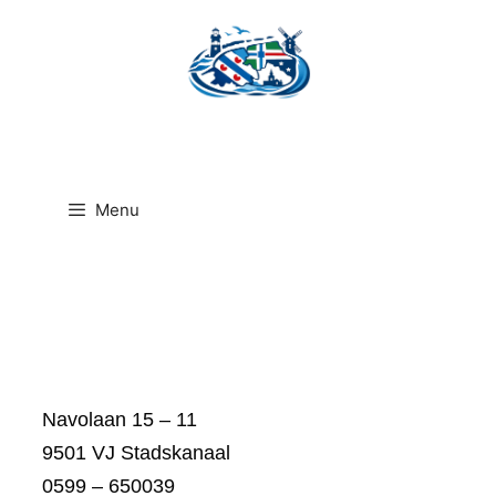
Ga
naar
de
inhoud
Menu
Navolaan 15 – 11
9501 VJ Stadskanaal
0599 – 650039