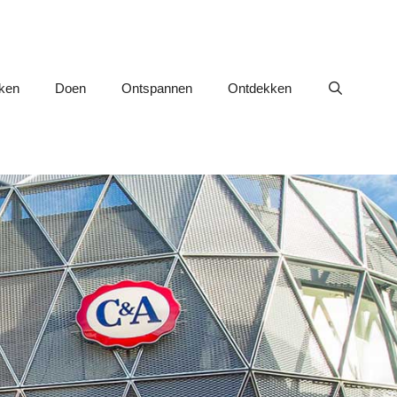
nken
Doen
Ontspannen
Ontdekken