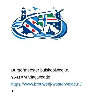
Ga
naar
de
inhoud
Burgermeester buiskoolweg 35
9541XM Vlagtwedde
https://www.brouwerij-westerwolde.nl/
<