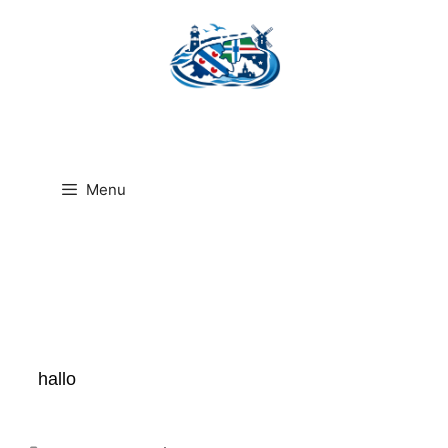
Ga
naar
de
inhoud
Menu
hallo