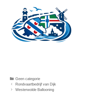
Ga
naar
de
inhoud
Categorieën
Geen categorie
Rondvaartbedrijf van Dijk
Westerwolde Ballooning