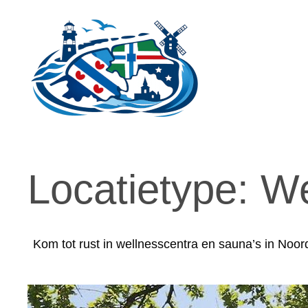
Ga
naar
de
inhoud
Locatietype:
We
Kom tot rust in wellnesscentra en sauna’s in Noo