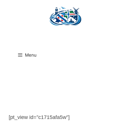
Ga
naar
de
inhoud
Menu
[pt_view id=”c1715afa5w”]