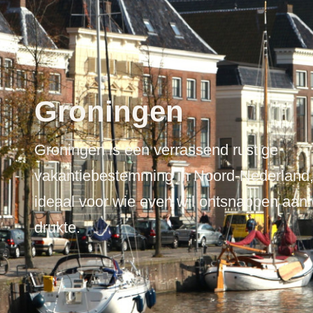
Groningen
Groningen is een verrassend rustige
vakantiebestemming in Noord-Nederland
ideaal voor wie even wil ontsnappen aan
drukte.