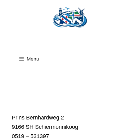
Ga
naar
de
inhoud
Menu
Prins Bernhardweg 2
9166 SH Schiermonnikoog
0519 – 531397