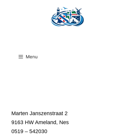
Ga
naar
de
inhoud
Menu
Marten Janszenstraat 2
9163 HW Ameland, Nes
0519 – 542030