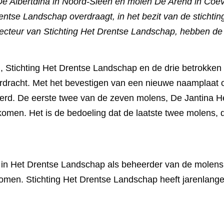
Albertdina in Noord-Sleen en molen De Arend in Coevor
ntse Landschap overdraagt, in het bezit van de stichti
cteur van Stichting Het Drentse Landschap, hebben de 
 Stichting Het Drentse Landschap en de drie betrokke
dracht. Met het bevestigen van een nieuwe naamplaat o
rd. De eerste twee van de zeven molens, De Jantina Hell
komen. Het is de bedoeling dat de laatste twee molens, 
in Het Drentse Landschap als beheerder van de molens:
en. Stichting Het Drentse Landschap heeft jarenlange 