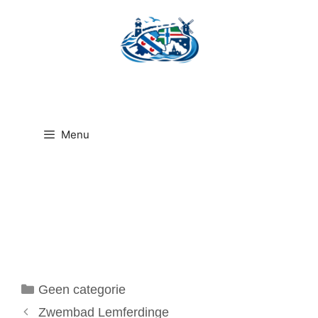
Ga
naar
de
inhoud
Menu
Categorieën
Geen categorie
Zwembad Lemferdinge