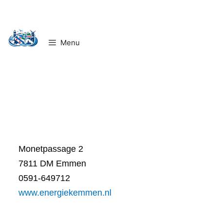
Ga
naar
de
Menu
inhoud
Monetpassage 2
7811 DM Emmen
0591-649712
www.energiekemmen.nl