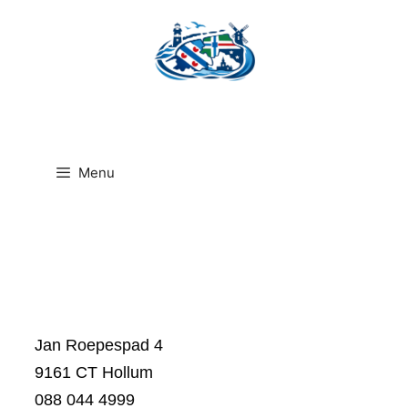
Ga
naar
de
inhoud
Menu
Jan Roepespad 4
9161 CT Hollum
088 044 4999