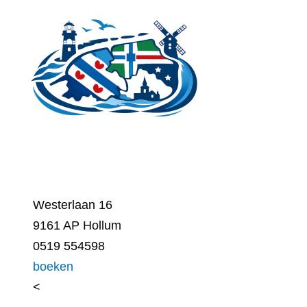
Ga
naar
de
inhoud
Westerlaan 16
9161 AP Hollum
0519 554598
boeken
<