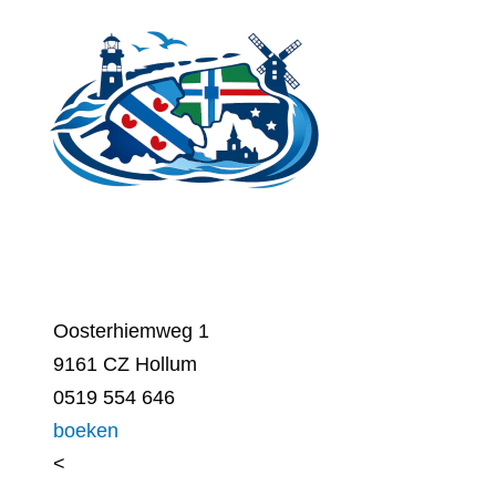
Ga
naar
de
inhoud
Oosterhiemweg 1
9161 CZ Hollum
0519 554 646
boeken
<