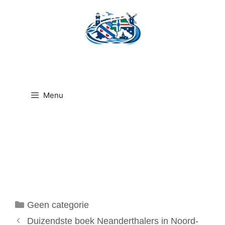
Ga
naar
de
inhoud
Menu
Categorieën
Geen categorie
Duizendste boek Neanderthalers in Noord-