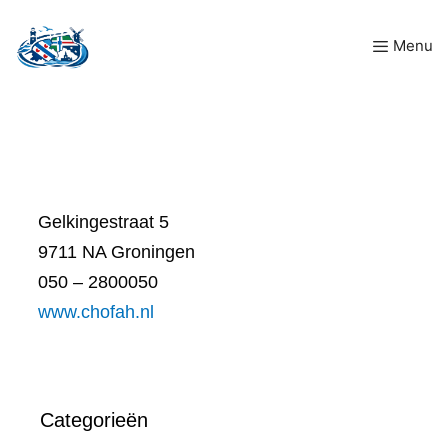
Ga
Menu
naar
de
inhoud
Gelkingestraat 5
9711 NA Groningen
050 – 2800050
www.chofah.nl
Categorieën