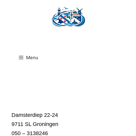
Ga
naar
de
inhoud
Menu
Damsterdiep 22-24
9711 SL Groningen
050 – 3138246