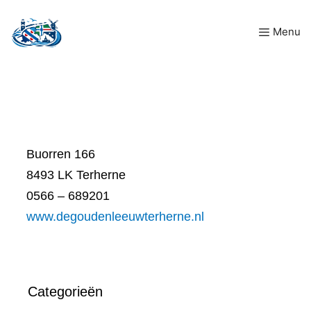
Ga
Menu
naar
de
inhoud
Buorren 166
8493 LK Terherne
0566 – 689201
www.degoudenleeuwterherne.nl
Categorieën