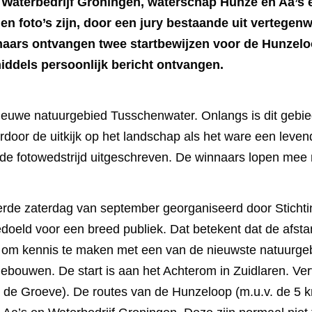
r Waterbedrijf Groningen, waterschap Hunze en Aa’s 
n foto’s zijn, door een jury bestaande uit vertegen
innaars ontvangen twee startbewijzen voor de Hunze
iddels persoonlijk bericht ontvangen.
uwe natuurgebied Tusschenwater. Onlangs is dit gebied v
rdoor de uitkijk op het landschap als het ware een levend
s de fotowedstrijd uitgeschreven. De winnaars lopen me
derde zaterdag van september georganiseerd door Stich
doeld voor een breed publiek. Dat betekent dat de afsta
om kennis te maken met een van de nieuwste natuurgebi
bouwen. De start is aan het Achterom in Zuidlaren. Ver
 de Groeve). De routes van de Hunzeloop (m.u.v. de 5 k