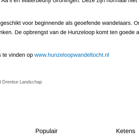
’s en Waterbedrijf Groningen. Deze zijn normaal niet t
geschikt voor beginnende als geoefende wandelaars. Ond
rinken. De opbrengst van de Hunzeloop komt ten goede 
s te vinden op
www.hunzeloopwandeltocht.nl
et Drentse Landschap
Populair
Ketens