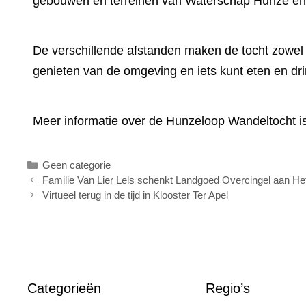
gebouwen en terreinen van Waterschap Hunze en Aa
De verschillende afstanden maken de tocht zowel 
genieten van de omgeving en iets kunt eten en d
Meer informatie over de Hunzeloop Wandeltocht i
Categorieën
Geen categorie
Familie Van Lier Lels schenkt Landgoed Overcingel aan H
Virtueel terug in de tijd in Klooster Ter Apel
Categorieën
Regio’s