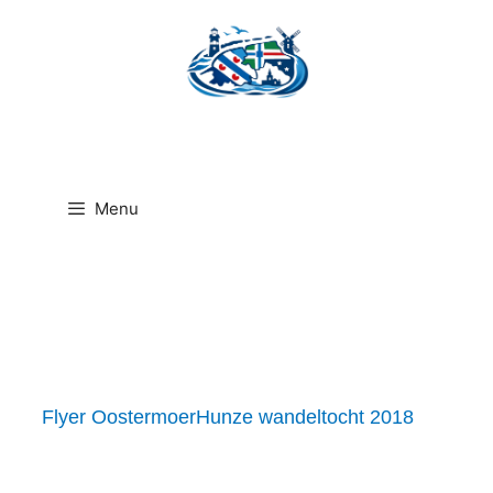
Ga
naar
de
inhoud
Menu
Flyer OostermoerHunze wandeltocht 2018