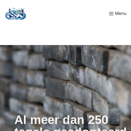
Ga
Menu
naar
de
inhoud
Al meer dan 250