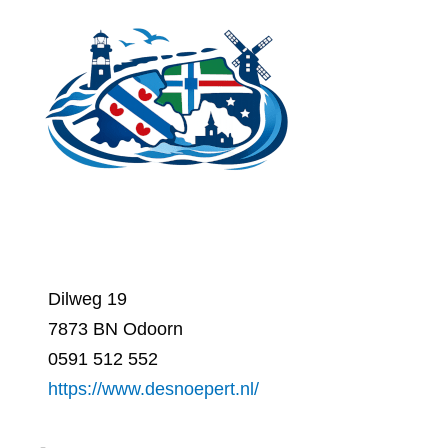
Ga
naar
de
inhoud
Dilweg 19
7873 BN Odoorn
0591 512 552
https://www.desnoepert.nl/