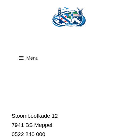
Ga
naar
de
inhoud
Menu
Stoombootkade 12
7941 BS Meppel
0522 240 000