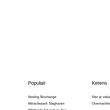
Populair
Ketens
Vesting Bourtange
Vier je vak
Attractiepark Slagharen
Overnachten
Wildlands Adventure Zoo