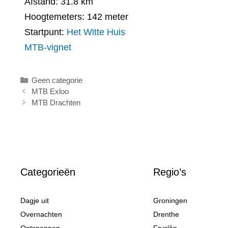
Afstand: 31.8 km
Hoogtemeters: 142 meter
Startpunt:
Het Witte Huis
MTB-vignet
Categorieën
Geen categorie
MTB Exloo
MTB Drachten
Categorieën
Regio’s
Dagje uit
Groningen
Overnachten
Drenthe
Ontspannen
Fryslân