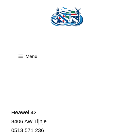
Ga
naar
de
inhoud
Menu
Heawei 42
8406 AW Tijnje
0513 571 236