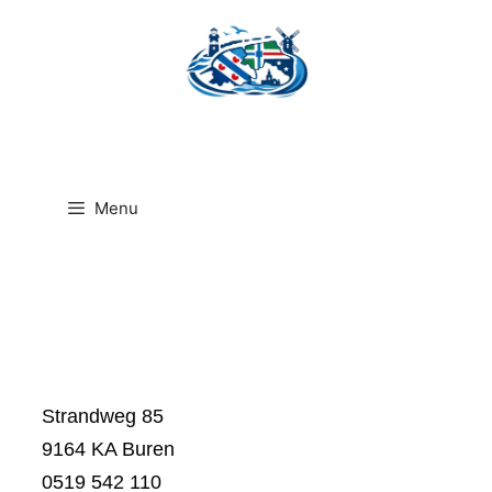
Ga
naar
de
inhoud
Menu
Strandweg 85
9164 KA Buren
0519 542 110