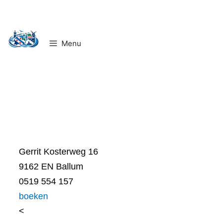
Ga
naar
de
Menu
inhoud
Gerrit Kosterweg 16
9162 EN Ballum
0519 554 157
boeken
<