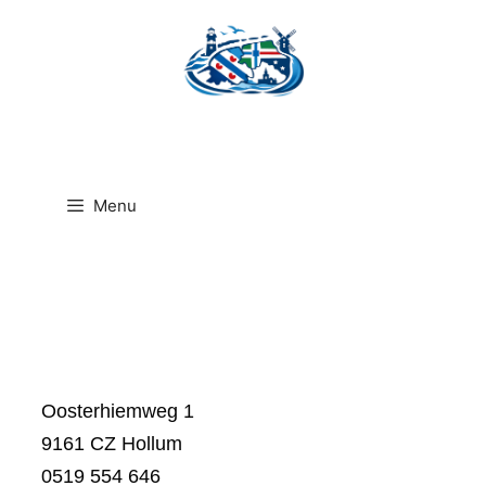
Ga
naar
de
inhoud
Menu
Oosterhiemweg 1
9161 CZ Hollum
0519 554 646