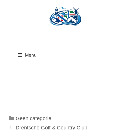
Ga
naar
de
inhoud
Menu
Categorieën
Geen categorie
Drentsche Golf & Country Club