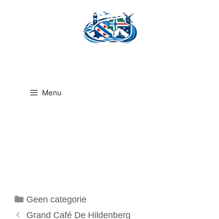
Ga
naar
de
inhoud
Menu
Categorieën
Geen categorie
Grand Café De Hildenberg