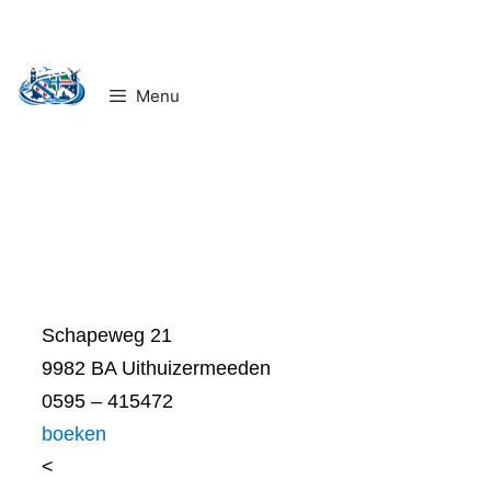
Ga
naar
de
Menu
inhoud
Schapeweg 21
9982 BA Uithuizermeeden
0595 – 415472
boeken
<