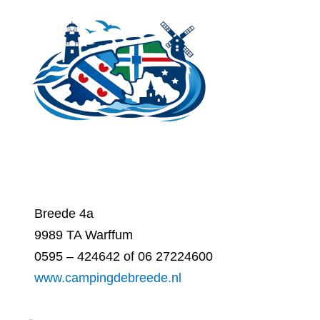
Ga
naar
de
inhoud
Breede 4a
9989 TA Warffum
0595 – 424642 of 06 27224600
www.campingdebreede.nl