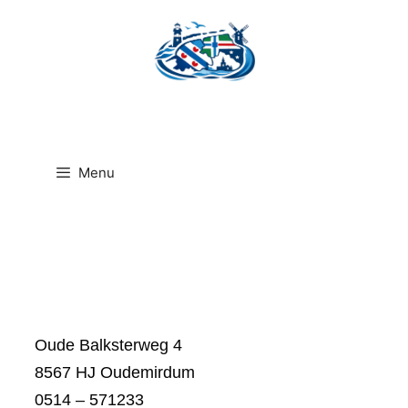
Ga
naar
de
inhoud
Menu
Oude Balksterweg 4
8567 HJ Oudemirdum
0514 – 571233